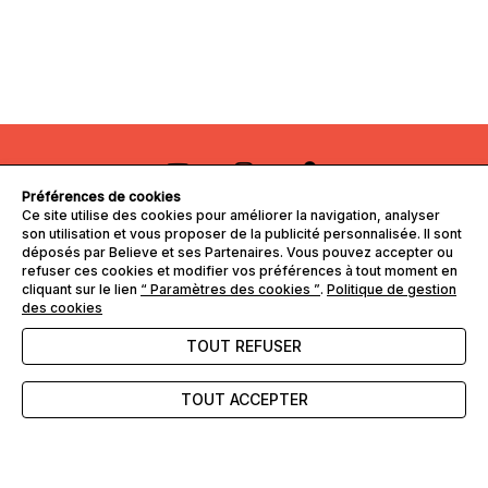
Préférences de cookies
Ce site utilise des cookies pour améliorer la navigation, analyser
NEWSLETTER
son utilisation et vous proposer de la publicité personnalisée. Il sont
déposés par Believe et ses Partenaires. Vous pouvez accepter ou
refuser ces cookies et modifier vos préférences à tout moment en
ENVOYER
cliquant sur le lien
“ Paramètres des cookies ”
.
Politique de gestion
des cookies
TOUT REFUSER
FAQ
Nous contacter
TOUT ACCEPTER
CGV
Mentions légales
Gérer les cookies